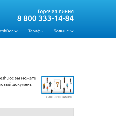
Горячая линия
8 800 333-14-84
eshDoc
Тарифы
Больше
FreshDoc вы можете
товый документ.
смотреть видео