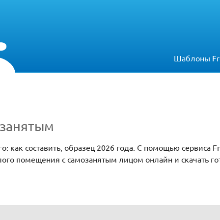
Шаблоны Fr
озанятым
о: как составить, образец 2026 года. С помощью сервиса 
лого помещения с самозанятым лицом онлайн и скачать го