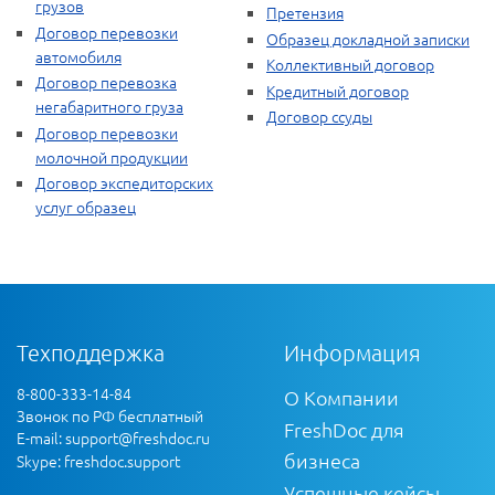
грузов
Претензия
Договор перевозки
Образец докладной записки
автомобиля
Коллективный договор
Договор перевозка
Кредитный договор
негабаритного груза
Договор ссуды
Договор перевозки
молочной продукции
Договор экспедиторских
услуг образец
Техподдержка
Информация
8-800-333-14-84
О Компании
Звонок по РФ бесплатный
FreshDoc для
E-mail:
support@freshdoc.ru
бизнеса
Skype: freshdoc.support
Успешные кейсы