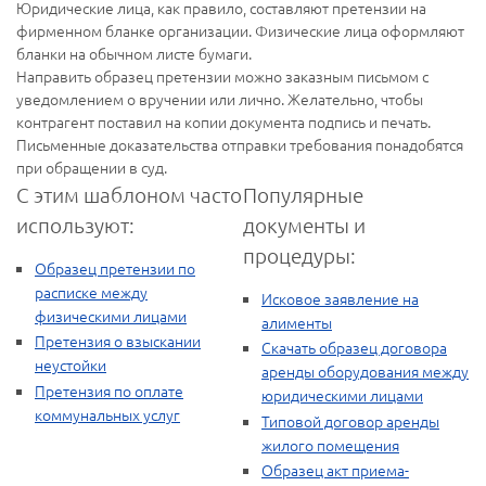
Юридические лица, как правило, составляют претензии на
фирменном бланке организации. Физические лица оформляют
бланки на обычном листе бумаги.
Направить образец претензии можно заказным письмом с
уведомлением о вручении или лично. Желательно, чтобы
контрагент поставил на копии документа подпись и печать.
Письменные доказательства отправки требования понадобятся
при обращении в суд.
С этим шаблоном часто
Популярные
используют:
документы и
процедуры:
Образец претензии по
расписке между
Исковое заявление на
физическими лицами
алименты
Претензия о взыскании
Скачать образец договора
неустойки
аренды оборудования между
Претензия по оплате
юридическими лицами
коммунальных услуг
Типовой договор аренды
жилого помещения
Образец акт приема-