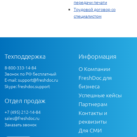
передачи печати
Трудовой договор со
специалистом
Техподдержка
Информация
8-800-333-14-84
О Компании
Звонок по РФ бесплатный
FreshDoc для
E-mail:
support@freshdoc.ru
бизнеса
Skype: freshdoc.support
Успешные кейсы
Отдел продаж
Партнерам
+7 (495) 212-14-84
Контакты и
sales@freshdoc.ru
реквизиты
Заказать звонок
Для СМИ