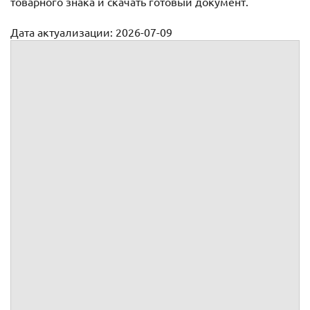
товарного знака и скачать готовый документ.
Дата актуализации: 2026-07-09
О нарушении прав на товарный знак
Юридический адрес:
ИНН/КПП:
/
Почтовый адрес:
р/с:
ОГРН:
в
Телефон:
, факс:
к/с:
, БИК: