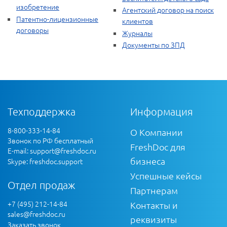
изобретение
Агентский договор на поиск
Патентно-лицензионные
клиентов
договоры
Журналы
Документы по ЗПД
Техподдержка
Информация
8-800-333-14-84
О Компании
Звонок по РФ бесплатный
FreshDoc для
E-mail:
support@freshdoc.ru
бизнеса
Skype: freshdoc.support
Успешные кейсы
Отдел продаж
Партнерам
+7 (495) 212-14-84
Контакты и
sales@freshdoc.ru
реквизиты
Заказать звонок