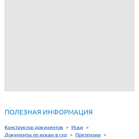
почтового отправления, в размере
(
) руб.
На основании изложенного,
просит удовлетворить в
добровольном порядке указанные в настоящей претензии
требования. В противном случае
будет вынужден
обратиться в суд с исковым заявлением с аналогичными
требованиями и процентов за пользование чужими
средствами (ст. 395 ГК РФ) с отнесением судебных
расходов на счет
.
Приложения:
1.
Копия квитанции №
.
ПОЛЕЗНАЯ ИНФОРМАЦИЯ
Конструктор документов
>
Иски
>
Документы по искам в суд
>
Претензии
>