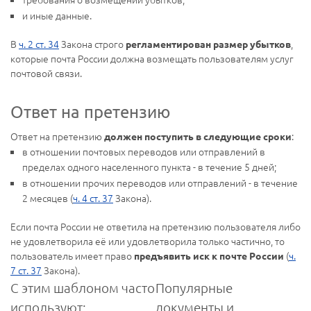
и иные данные.
В
ч. 2 ст. 34
Закона строго
,
регламентирован размер убытков
которые почта России должна возмещать пользователям услуг
почтовой связи.
Ответ на претензию
Ответ на претензию
:
должен поступить в следующие сроки
в отношении почтовых переводов или отправлений в
пределах одного населенного пункта - в течение 5 дней;
в отношении прочих переводов или отправлений - в течение
2 месяцев (
ч. 4 ст. 37
Закона).
Если почта России не ответила на претензию пользователя либо
не удовлетворила её или удовлетворила только частично, то
пользователь имеет право
(
ч.
предъявить иск к почте России
7 ст. 37
Закона).
С этим шаблоном часто
Популярные
используют:
документы и