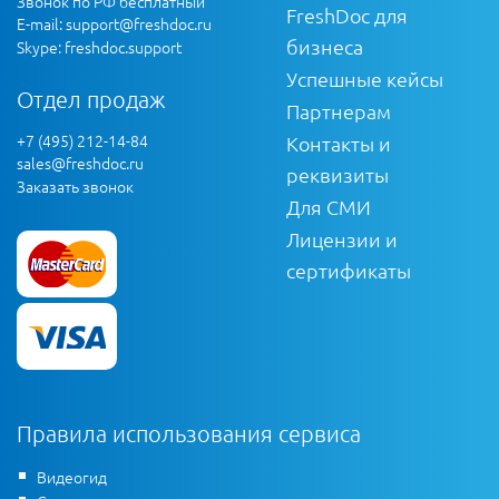
Звонок по РФ бесплатный
FreshDoc для
E-mail:
support@freshdoc.ru
бизнеса
Skype: freshdoc.support
Успешные кейсы
Отдел продаж
Партнерам
+7 (495) 212-14-84
Контакты и
sales@freshdoc.ru
реквизиты
Заказать звонок
Для СМИ
Лицензии и
сертификаты
Правила использования сервиса
Видеогид