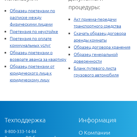
процедуры:
Образец претензии по
расписке между
Акт приема-передачи
физическими лицами
транспортного средства
Претензия по неустойке
Скачать образец договора
Претензия по оплате
аренды комнаты
коммунальных услуг
Образец договора хранения
Образец претензии о
Образец генеральной
возврате аванса за квартиру
доверенности
Образец претензии от
Бланк путевого листа
юридического лица к
грузового автомобиля
юридическому лицу
Техподдержка
Информация
8-800-333-14-84
О Компании