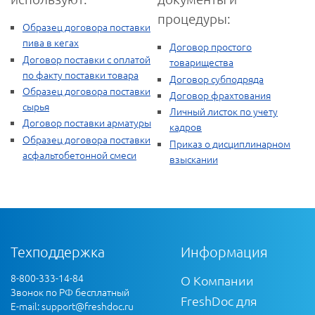
процедуры:
Образец договора поставки
пива в кегах
Договор простого
Договор поставки с оплатой
товарищества
по факту поставки товара
Договор субподряда
Образец договора поставки
Договор фрахтования
сырья
Личный листок по учету
Договор поставки арматуры
кадров
Образец договора поставки
Приказ о дисциплинарном
асфальтобетонной смеси
взыскании
Техподдержка
Информация
8-800-333-14-84
О Компании
Звонок по РФ бесплатный
FreshDoc для
E-mail:
support@freshdoc.ru