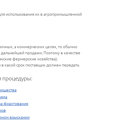
 для использования их в агропромышленной
личных, а коммерческих целях, то обычно
 дальнейшей продажи. Поэтому в качестве
нские фермерские хозяйства).
и в какой срок поставщик должен передать
 процедуры:
рищества
ряда
ра фрахтования
ров
рном взыскании