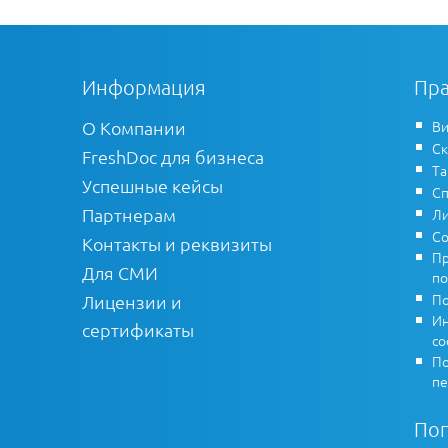
Информация
Пра
О Компании
Ви
Ск
FreshDoc для бизнеса
Т
Успешные кейсы
Сп
Партнерам
Ли
Со
Контакты и реквизиты
Пр
Для СМИ
по
По
Лицензии и
Ин
сертификаты
co
По
пе
По