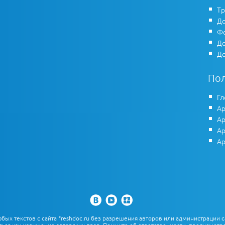
Тр
До
Фо
До
До
По
Гл
Ар
Ар
Ар
Ар
х текстов с сайта freshdoc.ru без разрешения авторов или администрации с
ться как нарушение авторских прав. Помните об ответственности, предусмотре