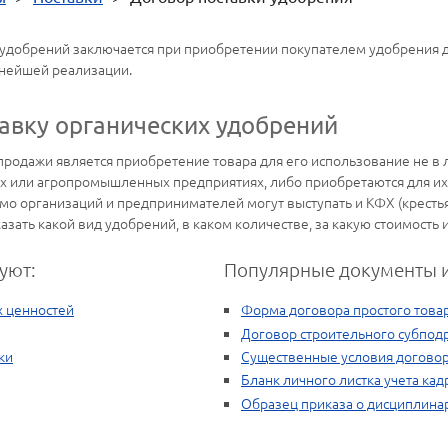
х удобрений заключается при приобретении покупателем удобрения
ьнейшей реализации.
тавку органических удобрений
-продажи является приобретение товара для его использование не в 
х или агропромышленных предприятиях, либо приобретаются для их
о организаций и предпринимателей могут выступать и КФХ (крестья
азать какой вид удобрений, в каком количестве, за какую стоимость 
уют:
Популярные документы и
х ценностей
Форма договора простого това
Договор строительного субпод
ки
Существенные условия догово
Бланк личного листка учета кад
Образец приказа о дисциплина