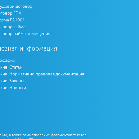
удовой договор
говор ГПХ
рма Р21001
говор займа
говор найма помещения
лезная информация
оссарий
хив. Статьи
хив. Нормативно-правовая документация
хив. Законы
хив. Новости
айта, а также заимствование фрагментов текстов
нной ст.146 УК РФ.