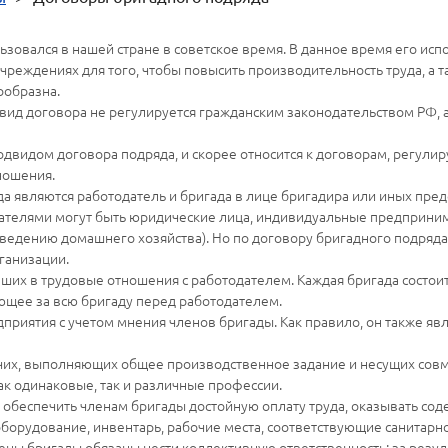
зовался в нашей стране в советское время. В данное время его исп
чреждениях для того, чтобы повысить производительность труда, а 
ообразна.
вид договора не регулируется гражданским законодательством РФ, 
одвидом договора подряда, и скорее относится к договорам, регул
ношения.
а являются работодатель и бригада в лице бригадира или иных пред
одателями могут быть юридические лица, индивидуальные предпринима
ведению домашнего хозяйства). Но по договору бригадного подряд
ганизации.
вших в трудовые отношения с работодателем. Каждая бригада состоит
ающее за всю бригаду перед работодателем.
риятия с учетом мнения членов бригады. Как правило, он также явл
чих, выполняющих общее производственное задание и несущих совме
ак одинаковые, так и различные профессии.
 обеспечить членам бригады достойную оплату труда, оказывать со
борудование, инвентарь, рабочие места, соответствующие санитарн
ены бригады обязаны нести коллективную ответственность: за резул