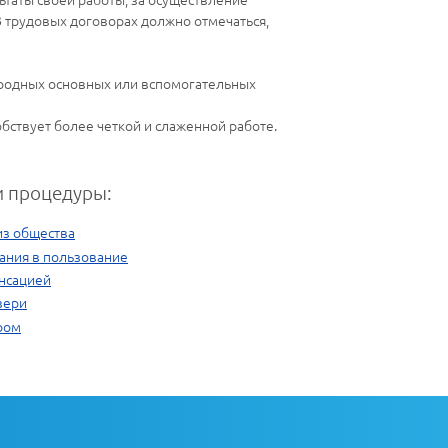
В трудовых договорах должно отмечаться,
ородных основных или вспомогательных
бствует более четкой и слаженной работе.
 процедуры:
из общества
ания в пользование
енсацией
вери
ром