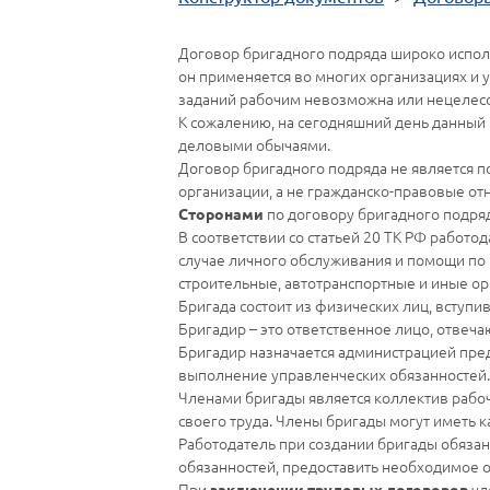
Договор бригадного подряда широко исполь
он применяется во многих организациях и у
заданий рабочим невозможна или нецелес
К сожалению, на сегодняшний день данный 
деловыми обычаями.
Договор бригадного подряда не является п
организации, а не гражданско-правовые от
по договору бригадного подряд
Сторонами
В соответствии со статьей 20 ТК РФ работ
случае личного обслуживания и помощи по 
строительные, автотранспортные и иные ор
Бригада состоит из физических лиц, вступи
Бригадир – это ответственное лицо, отвеч
Бригадир назначается администрацией предп
выполнение управленческих обязанностей.
Членами бригады является коллектив рабо
своего труда. Члены бригады могут иметь к
Работодатель при создании бригады обязан
обязанностей, предоставить необходимое о
При
чл
заключении трудовых договоров