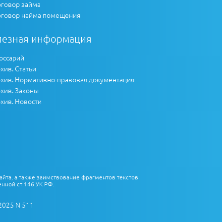
говор займа
говор найма помещения
лезная информация
оссарий
хив. Статьи
хив. Нормативно-правовая документация
хив. Законы
хив. Новости
айта, а также заимствование фрагментов текстов
нной ст.146 УК РФ.
2025 N 511