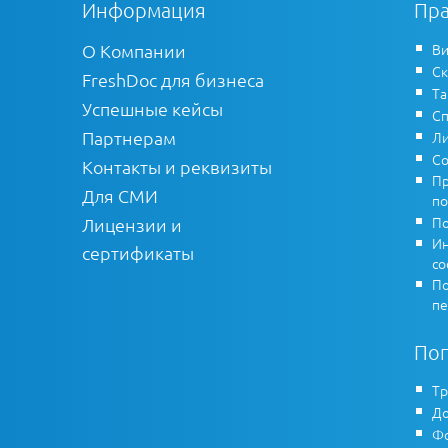
Информация
Пра
О Компании
Ви
Ск
FreshDoc для бизнеса
Т
Успешные кейсы
Сп
Партнерам
Ли
Со
Контакты и реквизиты
Пр
Для СМИ
по
По
Лицензии и
Ин
сертификаты
co
По
пе
По
Тр
До
Фо