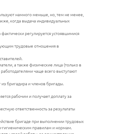
ользуют намного меньше, но, тем не менее,
также, когда выдача индивидуальных
а фактически регулируется устоявшимися
ирующим трудовые отношения в
ставителей.
тели, а также физические лица (только в
а работодателями чаще всего выступают
 из бригадира и членов бригады.
яется рабочим и получает доплату за
стную ответственность за результаты
действие бригаде при выполнении трудовых
о-гигиеническим правилам и нормам.
ьтаты своей работы, за осуществление