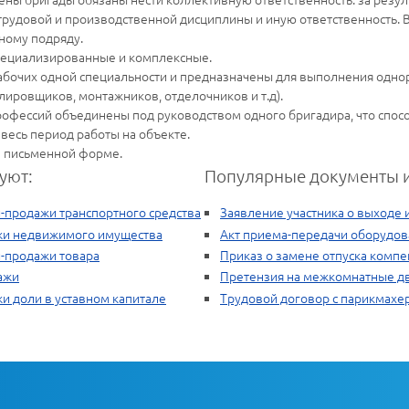
трудовой и производственной дисциплины и иную ответственность. 
ному подряду.
специализированные и комплексные.
абочих одной специальности и предназначены для выполнения одн
ировщиков, монтажников, отделочников и т.д).
офессий объединены под руководством одного бригадира, что спосо
весь период работы на объекте.
в письменной форме.
уют:
Популярные документы и
-продажи транспортного средства
Заявление участника о выходе 
жи недвижимого имущества
Акт приема-передачи оборудов
и-продажи товара
Приказ о замене отпуска комп
ажи
Претензия на межкомнатные д
и доли в уставном капитале
Трудовой договор с парикмахе