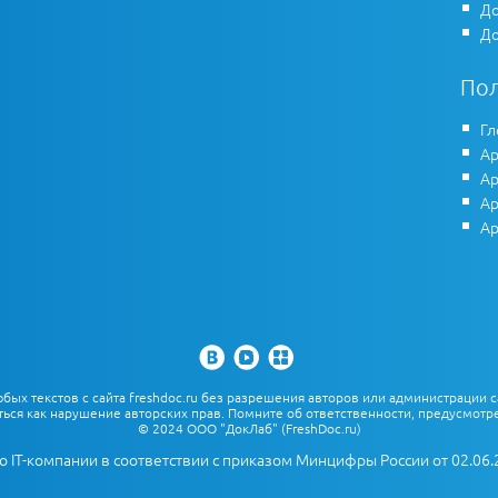
До
До
По
Гл
Ар
Ар
Ар
Ар
х текстов с сайта freshdoc.ru без разрешения авторов или администрации с
ться как нарушение авторских прав. Помните об ответственности, предусмотре
© 2024 ООО "ДокЛаб" (FreshDoc.ru)
о IT-компании в соответствии с приказом Минцифры России от 02.06.