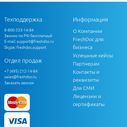
Техподдержка
Информация
8-800-333-14-84
О Компании
Звонок по РФ бесплатный
FreshDoc для
E-mail:
support@freshdoc.ru
бизнеса
Skype: freshdoc.support
Успешные кейсы
Отдел продаж
Партнерам
+7 (495) 212-14-84
Контакты и
sales@freshdoc.ru
реквизиты
Заказать звонок
Для СМИ
Лицензии и
сертификаты