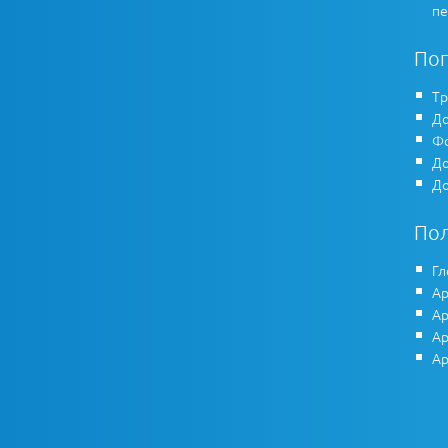
пе
По
Тр
До
Фо
До
До
По
Гл
Ар
Ар
Ар
Ар