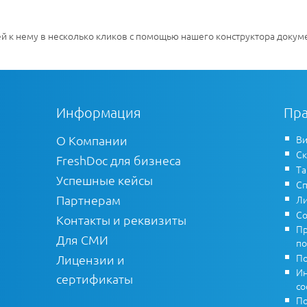
й к нему в несколько кликов с помощью нашего конструктора докум
Информация
Пра
О Компании
Ви
Ск
FreshDoc для бизнеса
Т
Успешные кейсы
Сп
Партнерам
Ли
Со
Контакты и реквизиты
Пр
Для СМИ
по
По
Лицензии и
Ин
сертификаты
co
По