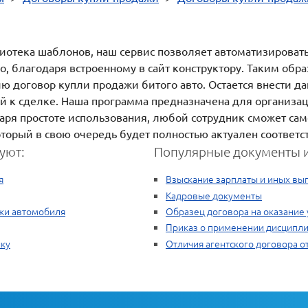
блиотека шаблонов, наш сервис позволяет автоматизироват
, благодаря встроенному в сайт конструктору. Таким обра
ию договор купли продажи битого авто. Остается внести д
й к сделке. Наша программа предназначена для организац
ря простоте использования, любой сотрудник сможет сам
торый в свою очередь будет полностью актуален соответ
уют:
Популярные документы и
я
Взыскание зарплаты и иных вып
Кадровые документы
ажи автомобиля
Образец договора на оказание 
Приказ о применении дисципли
чку
Отличия агентского договора от