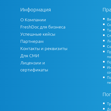
Информация
Пра
О Компании
Ви
Ск
FreshDoc для бизнеса
Т
Успешные кейсы
Сп
Партнерам
Ли
Со
Контакты и реквизиты
Пр
Для СМИ
по
По
Лицензии и
Ин
сертификаты
co
По
пе
По
Тр
До