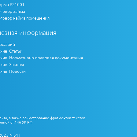
рма Р21001
говор займа
говор найма помещения
лезная информация
оссарий
хив. Статьи
хив. Нормативно-правовая документация
хив. Законы
хив. Новости
айта, а также заимствование фрагментов текстов
нной ст.146 УК РФ.
2025 N 511