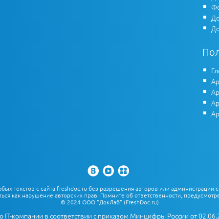
Фо
До
До
По
Гл
Ар
Ар
Ар
Ар
х текстов с сайта freshdoc.ru без разрешения авторов или администрации с
ться как нарушение авторских прав. Помните об ответственности, предусмотре
© 2024 ООО "ДокЛаб" (FreshDoc.ru)
о IT-компании в соответствии с приказом Минцифры России от 02.06.