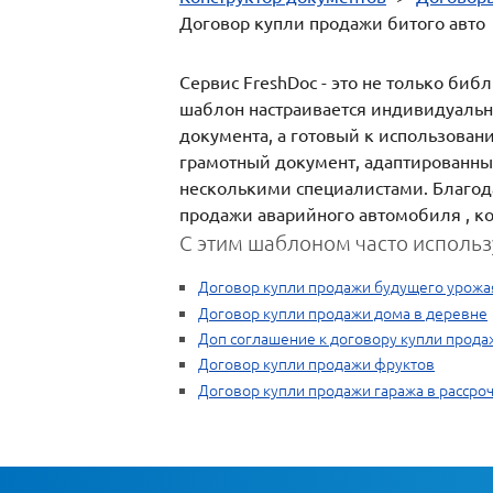
Договор купли продажи битого авто
Сервис FreshDoc - это не только би
шаблон настраивается индивидуально
документа, а готовый к использован
грамотный документ, адаптированны
несколькими специалистами. Благода
продажи аварийного автомобиля , ко
С этим шаблоном часто использ
Договор купли продажи будущего урожа
Договор купли продажи дома в деревне
Доп соглашение к договору купли прод
Договор купли продажи фруктов
Договор купли продажи гаража в рассро