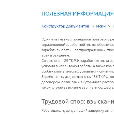
ПОЛЕЗНАЯ ИНФОРМАЦИЯ
Конструктор документов
>
Иски
>
Одним из главных принципов правового ре
справедливой заработной платы, обеспечив
заработной платы – распространенный спо
вознаграждение.
Согласно ст. 129 ТК РФ, заработная плата р
условий выполняемой работы, а также комп
особых климатических условиях) и стимул
Заработная плата, согласно ст. 136 ТК РФ,
договором, правилами внутреннего распоря
таком случае взыскание зарплаты осуществл
Трудовой спор: взыскан
Работодатель, допустивший задержку выпла