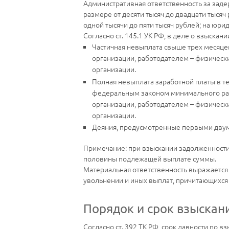
Административная ответственность за зад
размере от десяти тысяч до двадцати тыся
одной тысячи до пяти тысяч рублей; на юриди
Согласно ст. 145.1 УК РФ, в деле о взыска
Частичная невыплата свыше трех месяце
организации, работодателем – физическ
организации.
Полная невыплата заработной платы в те
федеральным законом минимального раз
организации, работодателем – физическ
организации.
Деяния, предусмотренные первыми двумя
Примечание: при взыскании задолженности
половины подлежащей выплате суммы.
Материальная ответственность выражается 
увольнении и иных выплат, причитающихся р
Порядок и срок взыскан
Согласно ст. 392 ТК РФ, срок давности по в