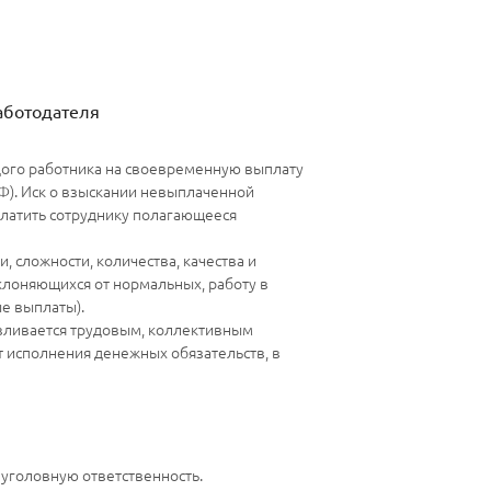
аботодателя
дого работника на своевременную выплату
РФ). Иск о взыскании невыплаченной
платить сотруднику полагающееся
, сложности, количества, качества и
клоняющихся от нормальных, работу в
е выплаты).
навливается трудовым, коллективным
т исполнения денежных обязательств, в
уголовную ответственность.