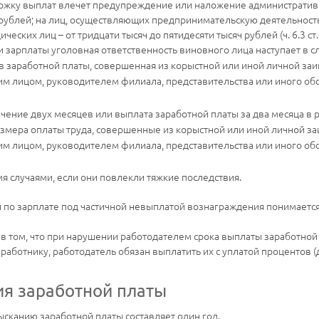
ержку выплат влечет предупреждение или наложение административ
ч рублей; на лиц, осуществляющих предпринимательскую деятельность
ческих лиц – от тридцати тысяч до пятидесяти тысяч рублей (ч. 6.3 ст.
нии зарплаты уголовная ответственность виновного лица наступает в 
в заработной платы, совершенная из корыстной или иной личной за
им лицом, руководителем филиала, представительства или иного об
чение двух месяцев или выплата заработной платы за два месяца в
мера оплаты труда, совершенные из корыстной или иной личной з
им лицом, руководителем филиала, представительства или иного об
 случаями, если они повлекли тяжкие последствия.
 по зарплате под частичной невыплатой вознаграждения понимаетс
в том, что при нарушении работодателем срока выплаты заработной 
аботнику, работодатель обязан выплатить их с уплатой процентов (д
ия заработной платы
зысканию заработной платы составляет один год.