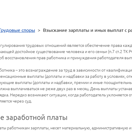
Трудовые споры
>
Взыскание зарплаты и иных выплат с р
гулирования трудовых отношений является обеспечение права каж
ающей достойное существование человека и его семьи (п.7 ст.2 ТК 
соб восстановления прав работника и принуждения работодателя вы
аботника – это вознаграждение за труд в зависимости от квалификации
енсационные выплаты (доплаты и надбавки за работу в условиях, от
ирующие выплаты (доплаты и надбавки, премии и иные поощрительны
 должна выплачиваться не реже двух раз в месяц. День выплаты уста
дка. Нередко возникают ситуации, когда работодатель уклоняется о
яется через суд.
ие заработной платы
ты работникам зарплаты, несет материальную, административную и 