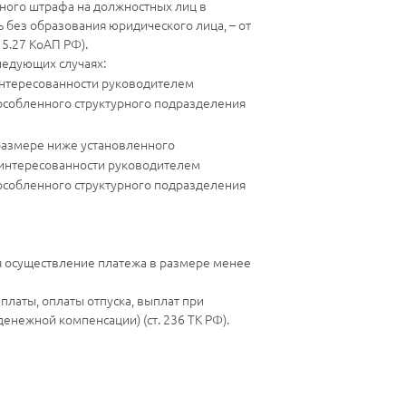
ного штрафа на должностных лиц в
 без образования юридического лица, – от
 5.27 КоАП РФ).
следующих случаях:
интересованности руководителем
особленного структурного подразделения
 размере ниже установленного
аинтересованности руководителем
особленного структурного подразделения
я осуществление платежа в размере менее
платы, оплаты отпуска, выплат при
енежной компенсации) (ст. 236 ТК РФ).