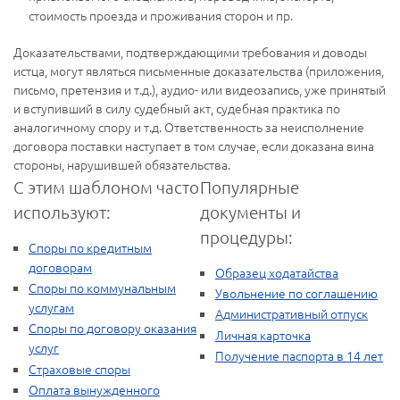
стоимость проезда и проживания сторон и пр.
Доказательствами, подтверждающими требования и доводы
истца, могут являться письменные доказательства (приложения,
письмо, претензия и т.д.), аудио- или видеозапись, уже принятый
и вступивший в силу судебный акт, судебная практика по
аналогичному спору и т.д. Ответственность за неисполнение
договора поставки наступает в том случае, если доказана вина
стороны, нарушившей обязательства.
С этим шаблоном часто
Популярные
используют:
документы и
процедуры:
Споры по кредитным
договорам
Образец ходатайства
Споры по коммунальным
Увольнение по соглашению
услугам
Административный отпуск
Споры по договору оказания
Личная карточка
услуг
Получение паспорта в 14 лет
Страховые споры
Оплата вынужденного