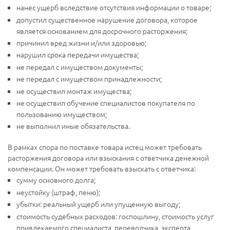
нанес ущерб вследствие отсутствия информации о товаре;
допустил существенное нарушение договора, которое
является основанием для досрочного расторжения;
причинил вред жизни и/или здоровью;
нарушил срока передачи имущества;
не передал с имуществом документы;
не передал с имуществом принадлежности;
не осуществил монтаж имущества;
не осуществил обучение специалистов покупателя по
пользованию имуществом;
не выполнил иные обязательства.
В рамках спора по поставке товара истец может требовать
расторжения договора или взыскания с ответчика денежной
компенсации. Он может требовать взыскать с ответчика:
сумму основного долга;
неустойку (штраф, пеню);
убытки: реальный ущерб или упущенную выгоду;
стоимость судебных расходов: госпошлину, стоимость услуг
привлекаемого специалиста, переводчика, эксперта,