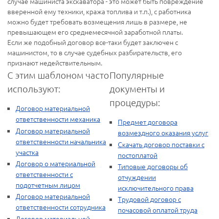
случае машиниста экскаватора - это может быть повреждение
вверенной ему техники, кража топлива и т.п.), с работника
можно будет требовать возмещения лишь в размере, не
превышающем его среднемесячной заработной платы.
Если же подобный договор все-таки будет заключен с
машинистом, то в случае судебных разбирательств, его
признают недействительным.
С этим шаблоном часто
Популярные
используют:
документы и
процедуры:
Договор материальной
ответственности механика
Предмет договора
Договор материальной
возмездного оказания услуг
ответственности начальника
Скачать договор поставки с
участка
постоплатой
Договор о материальной
Типовые договоры об
ответственности с
отчуждении
подотчетным лицом
исключительного права
Договор материальной
Трудовой договор с
ответственности сотрудника
почасовой оплатой труда
Договор материальной