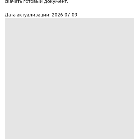
скачать готовый документ.
Дата актуализации: 2026-07-09
Договор на изготовление продукции
№
г.
, именуемое(ый, ая) в дальнейшем "
", в лице
,
действующего(ей) на основании
,
, именуемое(ый, ая) в дальнейшем "
", в лице
,
действующего(ей) на основании
,
вместе именуемые "Стор
оны", а индивидуально –
"Сторона",
заключили настоящий
(далее по тексту – "Договор") о