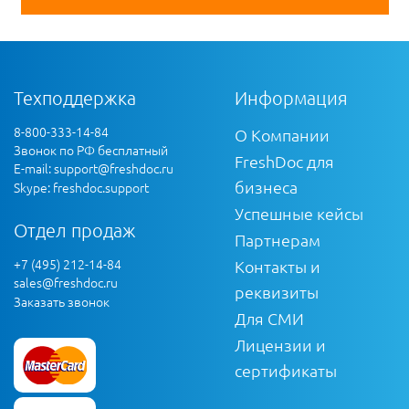
Техподдержка
Информация
8-800-333-14-84
О Компании
Звонок по РФ бесплатный
FreshDoc для
E-mail:
support@freshdoc.ru
бизнеса
Skype: freshdoc.support
Успешные кейсы
Отдел продаж
Партнерам
+7 (495) 212-14-84
Контакты и
sales@freshdoc.ru
реквизиты
Заказать звонок
Для СМИ
Лицензии и
сертификаты