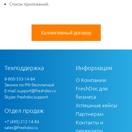
Список приложений.
Коллективный договор
Техподдержка
Информация
8-800-333-14-84
О Компании
Звонок по РФ бесплатный
FreshDoc для
E-mail:
support@freshdoc.ru
бизнеса
Skype: freshdoc.support
Успешные кейсы
Отдел продаж
Партнерам
+7 (495) 212-14-84
Контакты и
sales@freshdoc.ru
реквизиты