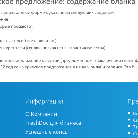
ское предложение: содержание бланка
в произвольной форме с указанием следующих сведений:
ение;
оторые продаются;
аты, способ поставки и т.д.);
курентами (скидки, низкая цена, гарантия качества).
ерческое предложение офертой (предложением о заключении сделки)
022 год коммерческое предложение в нашем онлайн-сервисе. Это быс
Информация
Пра
О Компании
Ви
Ск
FreshDoc для бизнеса
Т
Успешные кейсы
Сп