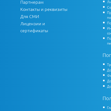
Партнерам
Ли
Со
Контакты и реквизиты
Пр
Для СМИ
по
По
Лицензии и
Ин
сертификаты
co
По
пе
По
Тр
До
Фо
До
До
По
Гл