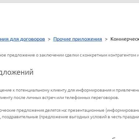
ния для договоров
>
Прочие приложения
>
Коммерчес
ое предложение о заключении сделки с конкретным контрагентом 
едложений
ение к потенциальному клиенту для информирования и привлечение
лиенту после личных встреч или телефонных переговоров.
рческие предложения делятся на: презентационные (информирование
, поздравительные (предложение выгодных условий в честь праздн