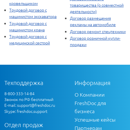
кровельщиком
товарищества (о совместной
Трудовой договор с
деятельности)
машинистом экскаватора
Договор размещения
Трудовой договор с
рекламы на автомобиле
машинистом крана
Договор ремонт спецтехники
Трудовой договор с
Договор розничной купли-
медицинской сестрой
продажи
Техподдержка
Информация
8-800-333-14-84
О Компании
Звонок по РФ бесплатный
FreshDoc для
E-mail:
support@freshdoc.ru
бизнеса
Skype: freshdoc.support
Успешные кейсы
Отдел продаж
Партнерам