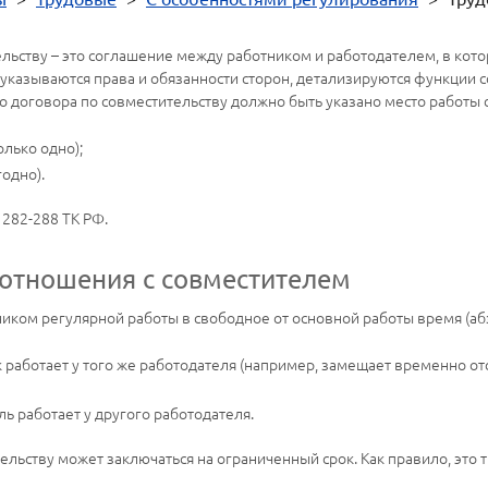
льству – это соглашение между работником и работодателем, в кото
 указываются права и обязанности сторон, детализируются функции со
о договора по совместительству должно быть указано место работы 
олько одно);
одно).
 282-288 ТК РФ.
отношения с совместителем
ком регулярной работы в свободное от основной работы время (абз.
 работает у того же работодателя (например, замещает временно о
ь работает у другого работодателя.
ельству может заключаться на ограниченный срок. Как правило, это 