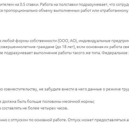
телем на 0.5 ставки. Работа на полставки подразумевает, что сотру
тся пропорционально объему выполненных работ или отработанному
я любой формы собственности (ООО, АО), индивидуальные предприн
совершеннолетние граждане (до 18 лет), если основная их работа с
ние подразумевает выполнение работы такого же типа. Федеральное 
о совместительству, не забудьте внести в него данные о режиме тру
е должна быть больше половины месячной нормы;
составлять не более четырех часов.
но с отпуском по основной работе. Отпуск может предоставляться а