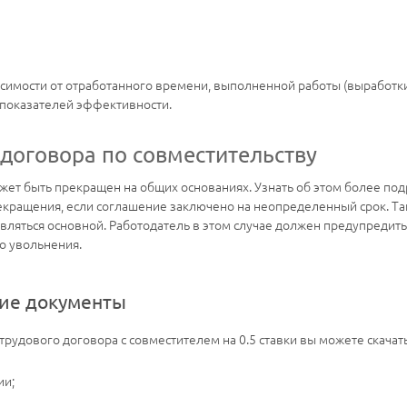
симости от отработанного времени, выполненной работы (выработки)
 показателей эффективности.
договора по совместительству
ет быть прекращен на общих основаниях. Узнать об этом более по
екращения, если соглашение заключено на неопределенный срок. Та
 являться основной. Работодатель в этом случае должен предупреди
о увольнения.
ие документы
 трудового договора с совместителем на 0.5 ставки вы можете скач
ии;