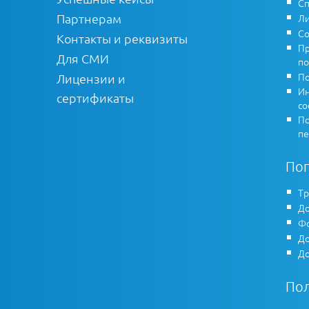
Сп
Партнерам
Ли
Со
Контакты и реквизиты
Пр
Для СМИ
по
По
Лицензии и
Ин
сертификаты
co
По
пе
По
Тр
До
Фо
До
До
По