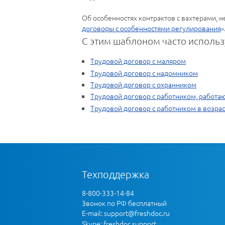
Об особенностях контрактов с вахтерами,
договоры с особенностями регулирования
»
С этим шаблоном часто использ
Трудовой договор с маляром
Трудовой договор с надомником
Трудовой договор с охранником
Трудовой договор с работником, работ
Трудовой договор с работником в возрас
Техподдержка
8-800-333-14-84
Звонок по РФ бесплатный
E-mail:
support@freshdoc.ru
Skype: freshdoc.support