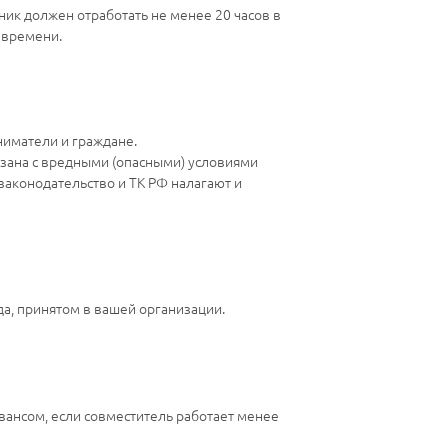
дник должен отработать не менее 20 часов в
 времени.
иматели и граждане.
вязана с вредными (опасными) условиями
законодательство и ТК РФ налагают и
да, принятом в вашей организации.
вансом, если совместитель работает менее