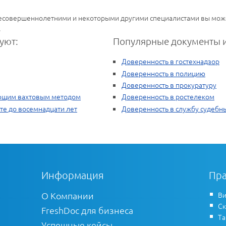
 несовершеннолетними и некоторыми другими специалистами вы може
.
уют:
Популярные документы и
Доверенность в гостехнадзор
Доверенность в полицию
Доверенность в прокуратуру
ающим вахтовым методом
Доверенность в ростелеком
те до восемнадцати лет
Доверенность в службу судебн
Информация
Пра
О Компании
Ви
Ск
FreshDoc для бизнеса
Т
Успешные кейсы