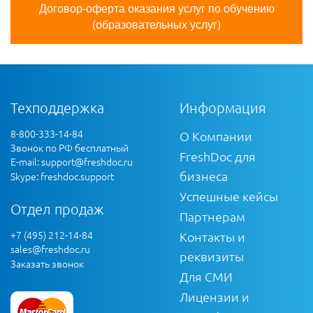
Договор-оферта оказания услуг по обучению
(образовательных услуг)
Техподдержка
Информация
8-800-333-14-84
О Компании
Звонок по РФ бесплатный
FreshDoc для
E-mail:
support@freshdoc.ru
бизнеса
Skype: freshdoc.support
Успешные кейсы
Отдел продаж
Партнерам
+7 (495) 212-14-84
Контакты и
sales@freshdoc.ru
реквизиты
Заказать звонок
Для СМИ
Лицензии и