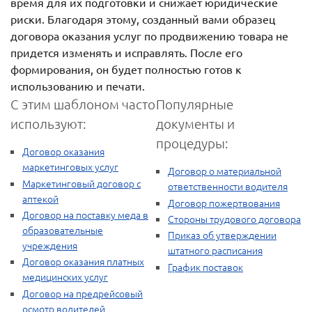
время для их подготовки и снижает юридические
риски. Благодаря этому, созданный вами образец
договора оказания услуг по продвижению товара не
придется изменять и исправлять. После его
формирования, он будет полностью готов к
использованию и печати.
С этим шаблоном часто
Популярные
используют:
документы и
процедуры:
Договор оказания
маркетинговых услуг
Договор о материальной
Маркетинговый договор с
ответственности водителя
аптекой
Договор пожертвования
Договор на поставку меда в
Стороны трудового договора
образовательные
Приказ об утверждении
учреждения
штатного расписания
Договор оказания платных
График поставок
медицинских услуг
Договор на предрейсовый
осмотр водителей