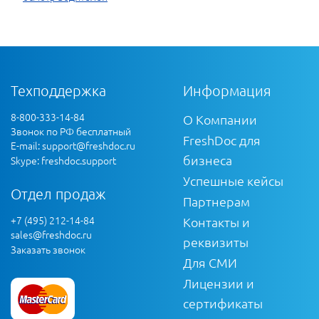
Техподдержка
Информация
8-800-333-14-84
О Компании
Звонок по РФ бесплатный
FreshDoc для
E-mail:
support@freshdoc.ru
бизнеса
Skype: freshdoc.support
Успешные кейсы
Отдел продаж
Партнерам
+7 (495) 212-14-84
Контакты и
sales@freshdoc.ru
реквизиты
Заказать звонок
Для СМИ
Лицензии и
сертификаты