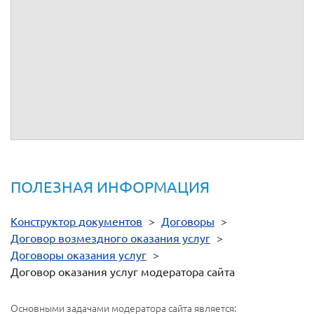
Адреса, реквизиты и подписи сторон
: юридический адрес -
; почтовый адрес -
; тел. -
; факс -
; e-mail -
; ИНН -
; КПП -
; ОГРН -
; р/с -
в
к/с
; БИК
.
От имени
__________
: место регистрации -
; почтовый адрес -
; тел. -
; факс -
; e-mail -
; ИНН -
; р/с -
в
к/с
; БИК
; паспорт:
выдан
г.
, код подразделения
.
От имени
__________
ПОЛЕЗНАЯ ИНФОРМАЦИЯ
Конструктор документов
>
Договоры
>
Договор возмездного оказания услуг
>
Договоры оказания услуг
>
Договор оказания услуг модератора сайта
Основными задачами модератора сайта является: