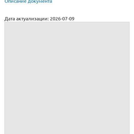
Описание документа
Дата актуализации: 2026-07-09
Договор оказания услуг модератора сайта
№
г.
, именуемое(ый, ая) в дальнейшем
, в лице
,
действующего(ей) на основании
,
, именуемый(ая) в дальнейшем
, действующий(ая) как
физическое лицо,
вместе именуемые Стор
оны, а индивидуально – Сторона,
заключили настоящий
(далее по тексту – Договор) о