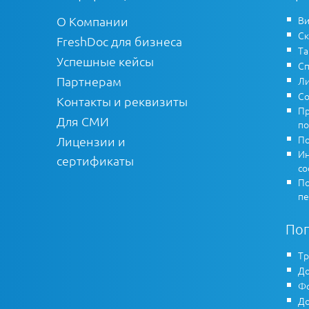
О Компании
Ви
Ск
FreshDoc для бизнеса
Т
Успешные кейсы
Сп
Партнерам
Ли
Со
Контакты и реквизиты
Пр
Для СМИ
по
По
Лицензии и
Ин
сертификаты
co
По
пе
По
Тр
До
Фо
До