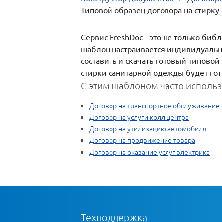
Типовой образец договора на стирку
Сервис FreshDoc - это не только би
шаблон настраивается индивидуально
составить и скачать готовый типово
стирки санитарной одежды будет гото
С этим шаблоном часто использ
Договор на транспортное обслуживание
Договор на услуги колл центра
Договор на утилизацию автомобиля
Договор на продвижение товара
Договор на оказание услуг электрика
Техподдержка