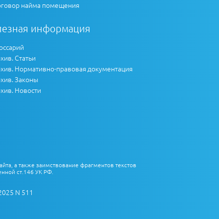
говор найма помещения
лезная информация
оссарий
хив. Статьи
хив. Нормативно-правовая документация
хив. Законы
хив. Новости
айта, а также заимствование фрагментов текстов
нной ст.146 УК РФ.
2025 N 511