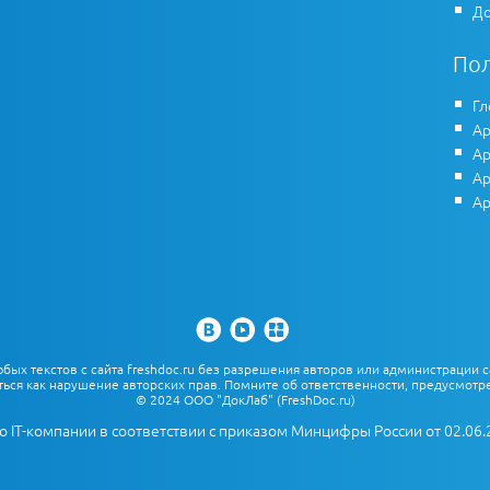
До
По
Гл
Ар
Ар
Ар
Ар
х текстов с сайта freshdoc.ru без разрешения авторов или администрации с
ться как нарушение авторских прав. Помните об ответственности, предусмотре
© 2024 ООО "ДокЛаб" (FreshDoc.ru)
о IT-компании в соответствии с приказом Минцифры России от 02.06.