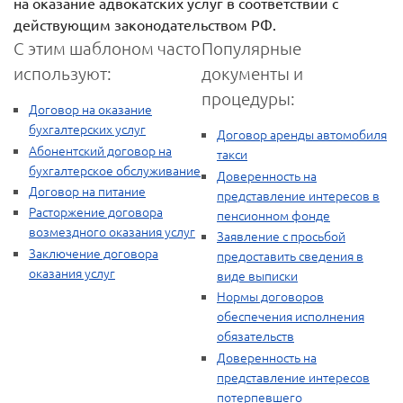
на оказание адвокатских услуг в соответствии с
действующим законодательством РФ.
С этим шаблоном часто
Популярные
используют:
документы и
процедуры:
Договор на оказание
бухгалтерских услуг
Договор аренды автомобиля
Абонентский договор на
такси
бухгалтерское обслуживание
Доверенность на
Договор на питание
представление интересов в
Расторжение договора
пенсионном фонде
возмездного оказания услуг
Заявление с просьбой
Заключение договора
предоставить сведения в
оказания услуг
виде выписки
Нормы договоров
обеспечения исполнения
обязательств
Доверенность на
представление интересов
потерпевшего