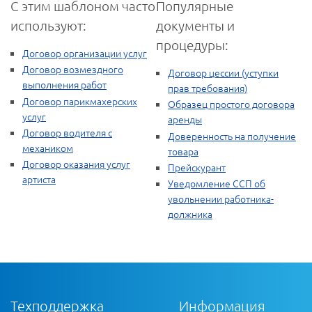
С этим шаблоном часто
Популярные
используют:
документы и
процедуры:
Договор организации услуг
Договор возмездного
Договор цессии (уступки
выполнения работ
прав требования)
Договор парикмахерских
Образец простого договора
услуг
аренды
Договор водителя с
Доверенность на получение
механиком
товара
Договор оказания услуг
Прейскурант
артиста
Уведомление ССП об
увольнении работника-
должника
Техподдержка
Информация