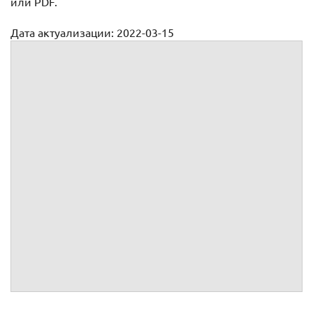
или PDF.
Дата актуализации: 2022-03-15
Доверенность на получение автомобиля со штрафстоянки