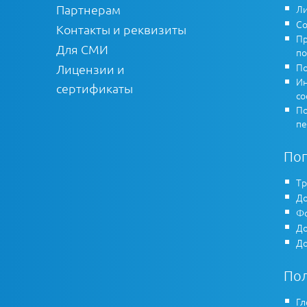
Партнерам
Ли
Со
Контакты и реквизиты
Пр
Для СМИ
по
По
Лицензии и
Ин
сертификаты
co
По
пе
По
Тр
До
Фо
До
До
По
Гл