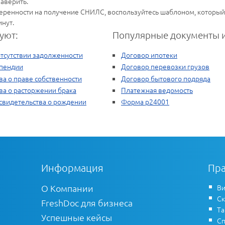
аверить.
еренности на получение СНИЛС, воспользуйтесь шаблоном, который
нут.
уют:
Популярные документы и
отсутствии задолженности
Договор ипотеки
ипендии
Договор перевозки грузов
ва о праве собственности
Договор бытового подряда
ва о расторжении брака
Платежная ведомость
свидетельства о рождении
Форма р24001
Информация
Пра
О Компании
Ви
Ск
FreshDoc для бизнеса
Т
Успешные кейсы
Сп