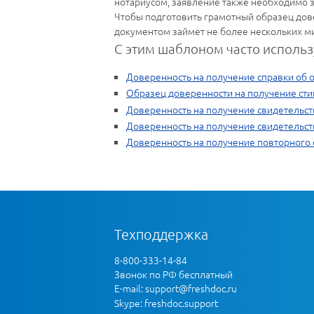
нотариусом, заявление также необходимо з
Чтобы подготовить грамотный образец дов
документом займет не более нескольких ми
С этим шаблоном часто использ
Доверенность на получение справки об 
Образец доверенности на получение ст
Доверенность на получение свидетельст
Доверенность на получение свидетельст
Доверенность на получение повторного 
Техподдержка
8-800-333-14-84
Звонок по РФ бесплатный
E-mail:
support@freshdoc.ru
Skype: freshdoc.support