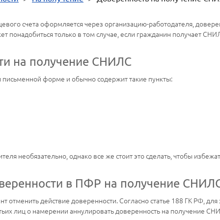
цевого счета оформляется через организацию-работодателя, довер
ет понадобиться только в том случае, если гражданин получает СНИЛ
ти на получение СНИЛС
й письменной форме и обычно содержит такие пункты:
еля необязательно, однако все же стоит это сделать, чтобы избежа
оверенности в ПФР на получение СНИЛ
т отменить действие доверенности. Согласно статье 188 ГК РФ, для
етьих лиц о намерении аннулировать доверенность на получение СН