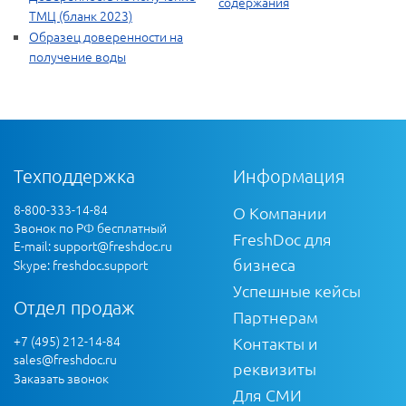
содержания
ТМЦ (бланк 2023)
Образец доверенности на
получение воды
Техподдержка
Информация
8-800-333-14-84
О Компании
Звонок по РФ бесплатный
FreshDoc для
E-mail:
support@freshdoc.ru
бизнеса
Skype: freshdoc.support
Успешные кейсы
Отдел продаж
Партнерам
+7 (495) 212-14-84
Контакты и
sales@freshdoc.ru
реквизиты
Заказать звонок
Для СМИ