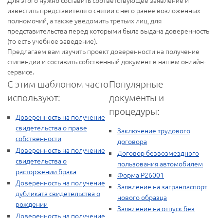
Для этого нужно составить соответствующее заявление и
известить представителя о снятии с него ранее возложенных
полномочий, а также уведомить третьих лиц, для
представительства перед которыми была выдана доверенность
(то есть учебное заведение).
Предлагаем вам изучить проект доверенности на получение
стипендии и составить собственный документ в нашем онлайн-
сервисе.
С этим шаблоном часто
Популярные
используют:
документы и
процедуры:
Доверенность на получение
свидетельства о праве
Заключение трудового
собственности
договора
Доверенность на получение
Договор безвозмездного
свидетельства о
пользования автомобилем
расторжении брака
Форма Р26001
Доверенность на получение
Заявление на загранпаспорт
дубликата свидетельства о
нового образца
рождении
Заявление на отпуск без
Доверенность на получение