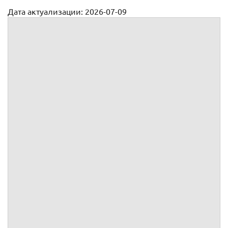
Дата актуализации: 2026-07-09
Заявление на отпуск за свой счет (без содержания)
"СОГЛАСОВАНО"
(кому: должность и Ф.И.О.
руководителя)
от
/
подпись
паспорт:
выдан
"
"
Дата
20
г.
адрес:
(должность, Ф.И.О. работника,
данные документа, удостоверяющего
личность, адрес)
ЗАЯВЛЕНИЕ