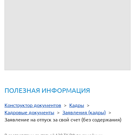
Прошу предоставить мне отпуск без сохранения
заработной платы продолжительностью
календарных дней
с
по
, в связи со следующим основанием:
(основание предоставления отпуска без сохранения заработной платы)
Приложение:
-
"
"
20
(личная подпись)
(расшифровка подписи)
ПОЛЕЗНАЯ ИНФОРМАЦИЯ
Конструктор документов
>
Кадры
>
Кадровые документы
>
Заявления (кадры)
>
Заявление на отпуск за свой счет (без содержания)