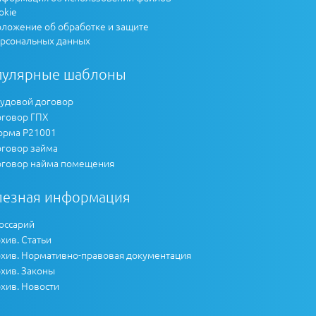
okie
ложение об обработке и защите
рсональных данных
пулярные шаблоны
удовой договор
говор ГПХ
рма Р21001
говор займа
говор найма помещения
лезная информация
оссарий
хив. Статьи
хив. Нормативно-правовая документация
хив. Законы
хив. Новости