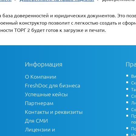
ая база доверенностей и юридических документов. Это поз
роенный конструктор позволит с легкостью создать и сфор
сти ТОРГ 2 будет готов к загрузке и печати.
Информация
Пра
О Компании
Ви
Ск
FreshDoc для бизнеса
Т
Успешные кейсы
Сп
Партнерам
Ли
Со
Контакты и реквизиты
Пр
Для СМИ
по
По
Лицензии и
Ин