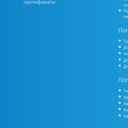
сертификаты
co
По
пе
По
Тр
До
Фо
До
До
По
Гл
Ар
Ар
Ар
Ар