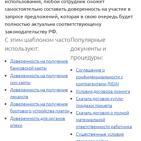
использования, любой сотрудник сможет
самостоятельно составить доверенность на участие в
запросе предложений, которая в свою очередь будет
полностью актуальна соответствующему
законодательству РФ.
С этим шаблоном часто
Популярные
используют:
документы и
процедуры:
Доверенность на получение
банковской карты
Соглашение о
Доверенность на получение
конфиденциальности с
сим карты
контрагентами (NDA)
Доверенность на получение
Условия договора лизинга
лекарств
Скачать договор купли-
Доверенность на получение
продажи прицепа
бортового устройства платон
Скачать договор о полной
Доверенность для органов
материальной
опеки
ответственности работника
Существенные условия
договора займа