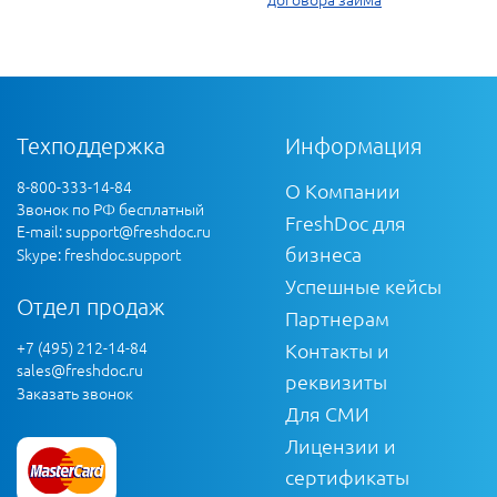
Техподдержка
Информация
8-800-333-14-84
О Компании
Звонок по РФ бесплатный
FreshDoc для
E-mail:
support@freshdoc.ru
бизнеса
Skype: freshdoc.support
Успешные кейсы
Отдел продаж
Партнерам
+7 (495) 212-14-84
Контакты и
sales@freshdoc.ru
реквизиты
Заказать звонок
Для СМИ
Лицензии и
сертификаты