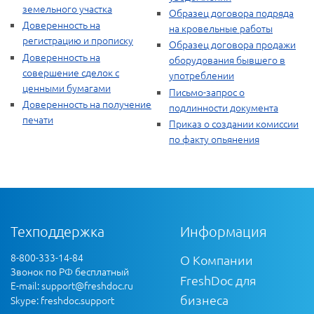
земельного участка
Образец договора подряда
Доверенность на
на кровельные работы
регистрацию и прописку
Образец договора продажи
Доверенность на
оборудования бывшего в
совершение сделок с
употреблении
ценными бумагами
Письмо-запрос о
Доверенность на получение
подлинности документа
печати
Приказ о создании комиссии
по факту опьянения
Техподдержка
Информация
8-800-333-14-84
О Компании
Звонок по РФ бесплатный
FreshDoc для
E-mail:
support@freshdoc.ru
бизнеса
Skype: freshdoc.support