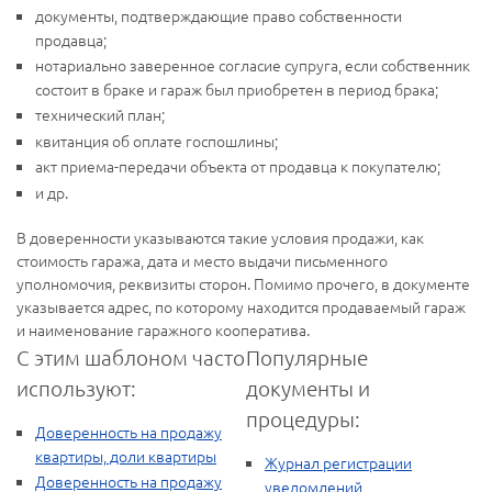
документы, подтверждающие право собственности
продавца;
нотариально заверенное согласие супруга, если собственник
состоит в браке и гараж был приобретен в период брака;
технический план;
квитанция об оплате госпошлины;
акт приема-передачи объекта от продавца к покупателю;
и др.
В доверенности указываются такие условия продажи, как
стоимость гаража, дата и место выдачи письменного
уполномочия, реквизиты сторон. Помимо прочего, в документе
указывается адрес, по которому находится продаваемый гараж
и наименование гаражного кооператива.
С этим шаблоном часто
Популярные
используют:
документы и
процедуры:
Доверенность на продажу
квартиры, доли квартиры
Журнал регистрации
Доверенность на продажу
уведомлений