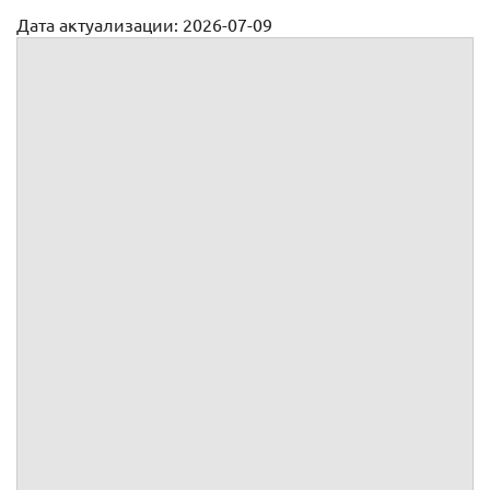
Дата актуализации: 2026-07-09
Доверенность на продажу гаража
Доверенность №
, ИНН
, ОГРН
, КПП
,
юридический
адрес
:
,
г. зарегистрированное
, в лице
,
года
рождения,
пол, паспорт
, выдан
г., код
подразделения
, зарегистрированного по адресу:
,
действующего на основании
, доверяет представителю:
, ИНН
, ОГРН
, КПП
,
юридический
адрес
:
,
г. зарегистрированное
, в лице
,
года