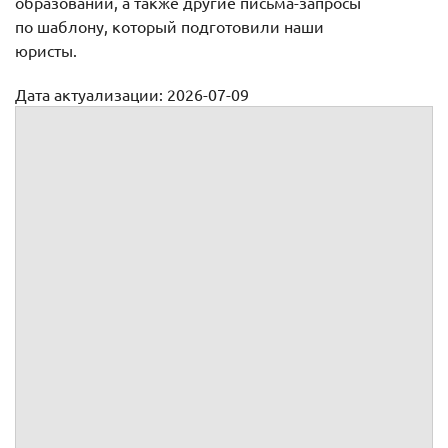
образовании, а также другие письма-запросы
по шаблону, который подготовили наши
юристы.
Дата актуализации: 2026-07-09
Письмо-запрос о подлинности документа
Юридический адрес:
ИНН/КПП:
/
Почтовый адрес:
р/с:
ОГРН:
в
Телефон:
, факс:
к/с:
, БИК:
Исх. №
от