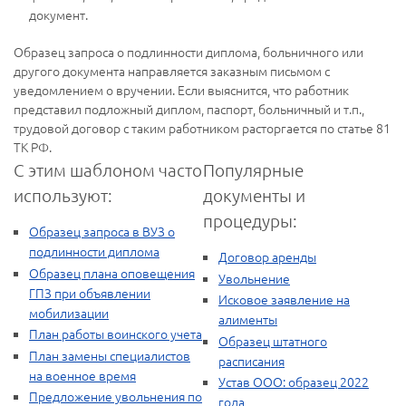
документ.
Образец запроса о подлинности диплома, больничного или
другого документа направляется заказным письмом с
уведомлением о вручении. Если выяснится, что работник
представил подложный диплом, паспорт, больничный и т.п.,
трудовой договор с таким работником расторгается по статье 81
ТК РФ.
С этим шаблоном часто
Популярные
используют:
документы и
процедуры:
Образец запроса в ВУЗ о
подлинности диплома
Договор аренды
Образец плана оповещения
Увольнение
ГПЗ при объявлении
Исковое заявление на
мобилизации
алименты
План работы воинского учета
Образец штатного
План замены специалистов
расписания
на военное время
Устав ООО: образец 2022
Предложение увольнения по
года