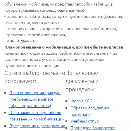
объявлении мобилизации представляет собой таблицу, в
которой указываются следующие данные:
- сведения о работниках, которых нужно оповестить (фамилия,
имя, отчество, место работы);
- сведения о лице, которое обязано оповещать работников;
- средство и способ оповещения;
- и иные данные.
План оповещения о мобилизации, должен быть подписан
начальником отдела кадров, работником ответственным за
ведение воинского учета в организации и утвержден
руководителем организации.
С этим шаблоном часто
Популярные
используют:
документы и
процедуры:
План оповещения граждан
пребывающих в запасе
Форма КС 2
(образец заполнения)
Образец досудебной
План замены специалистов
претензии
призванных по мобилизации
Учебный отпуск
Предложение о расторжении
Процедура банкротства