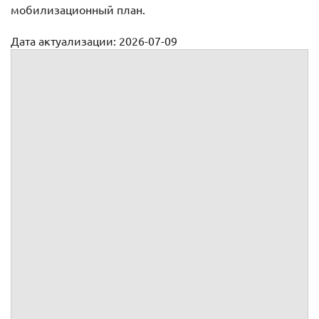
мобилизационный план.
Дата актуализации: 2026-07-09
План оповещения граждан, пребывающих в запасе, при
объявлении мобилизации
УТВЕРЖДАЮ
(должность руководителя
организации)
(подпись)
(фамилия и
инициалы)
«
»
20
ПЛАН
оповещения граждан, пребывающих в
запасе, при объявлении мобилизации