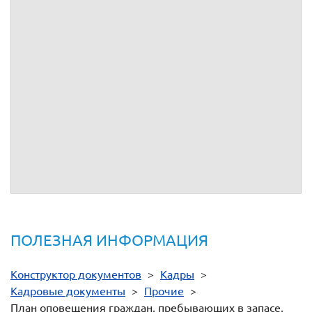
(наименование организации)
Место
№
Фамилия,
Средство
работы
Кто
п/
имя,
и способ
Примечание
(цех,
оповещает
п
отчество
оповещения
отдел)
1
2
3
4
5
6
(должность)
(подпись)
(инициал имени,
фамилия)
Ответственный за
ВУР
(должность)
(подпись)
(инициал имени,
фамилия)
ПОЛЕЗНАЯ ИНФОРМАЦИЯ
Конструктор документов
>
Кадры
>
Кадровые документы
>
Прочие
>
План оповещения граждан, пребывающих в запасе,