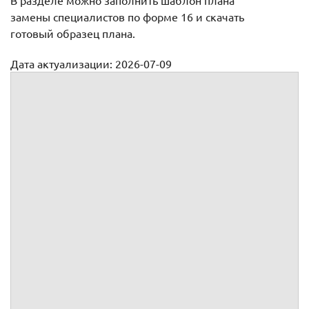
В разделе можно заполнить шаблон плана
замены специалистов по форме 16 и скачать
готовый образец плана.
Дата актуализации: 2026-07-09
План замены специалистов, призываемых на военную
службу по мобилизации и в военное время
Форма № 16
УТВЕРЖДАЮ
(должность руководителя
организации)
(подпись)
(фамилия и
инициалы)
«
»
20
П Л А Н