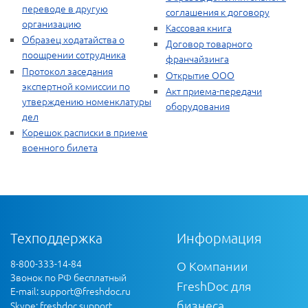
переводе в другую
соглашения к договору
организацию
Кассовая книга
Образец ходатайства о
Договор товарного
поощрении сотрудника
франчайзинга
Протокол заседания
Открытие ООО
экспертной комиссии по
Акт приема-передачи
утверждению номенклатуры
оборудования
дел
Корешок расписки в приеме
военного билета
Техподдержка
Информация
8-800-333-14-84
О Компании
Звонок по РФ бесплатный
FreshDoc для
E-mail:
support@freshdoc.ru
бизнеса
Skype: freshdoc.support