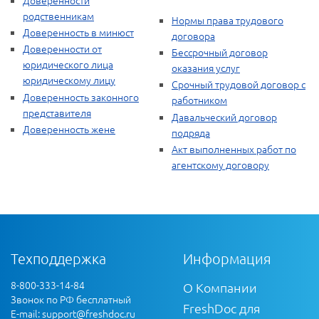
родственникам
Нормы права трудового
Доверенность в минюст
договора
Доверенности от
Бессрочный договор
юридического лица
оказания услуг
юридическому лицу
Срочный трудовой договор с
Доверенность законного
работником
представителя
Давальческий договор
Доверенность жене
подряда
Акт выполненных работ по
агентскому договору
Техподдержка
Информация
8-800-333-14-84
О Компании
Звонок по РФ бесплатный
FreshDoc для
E-mail:
support@freshdoc.ru