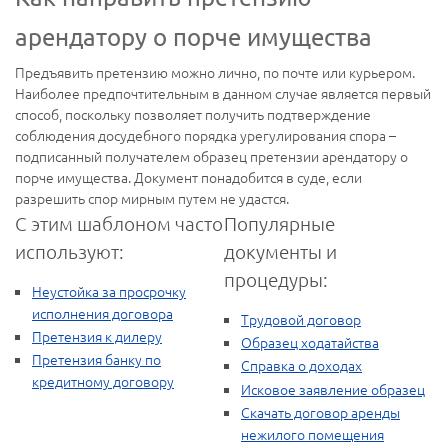
арендатору о порче имущества
Предъявить претензию можно лично, по почте или курьером.
Наиболее предпочтительным в данном случае является первый
способ, поскольку позволяет получить подтверждение
соблюдения досудебного порядка урегулирования спора –
подписанный получателем образец претензии арендатору о
порче имущества. Документ понадобится в суде, если
разрешить спор мирным путем не удастся.
С этим шаблоном часто
Популярные
используют:
документы и
процедуры:
Неустойка за просрочку
исполнения договора
Трудовой договор
Претензия к дилеру
Образец ходатайства
Претензия банку по
Справка о доходах
кредитному договору
Исковое заявление образец
Скачать договор аренды
нежилого помещения