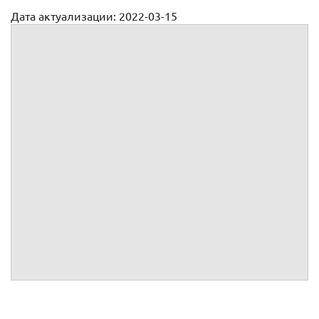
Дата актуализации: 2022-03-15
Претензия арендодателя к арендатору за порчу имущества