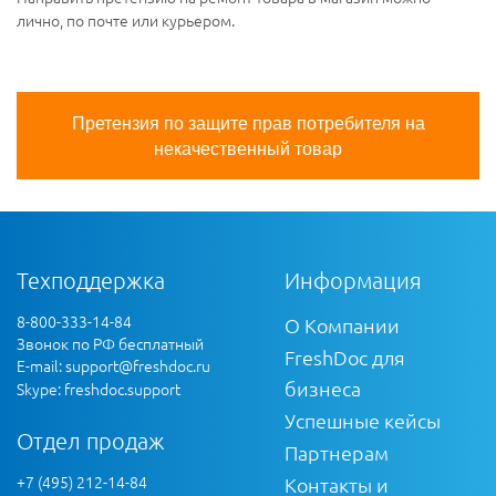
лично, по почте или курьером.
Претензия по защите прав потребителя на
некачественный товар
Техподдержка
Информация
8-800-333-14-84
О Компании
Звонок по РФ бесплатный
FreshDoc для
E-mail:
support@freshdoc.ru
бизнеса
Skype: freshdoc.support
Успешные кейсы
Отдел продаж
Партнерам
+7 (495) 212-14-84
Контакты и