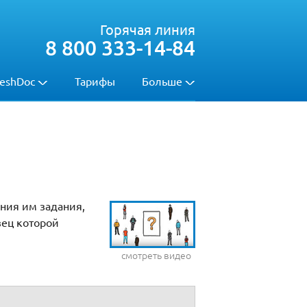
Горячая линия
8 800 333-14-84
eshDoc
Тарифы
Больше
ния им задания,
зец которой
смотреть видео