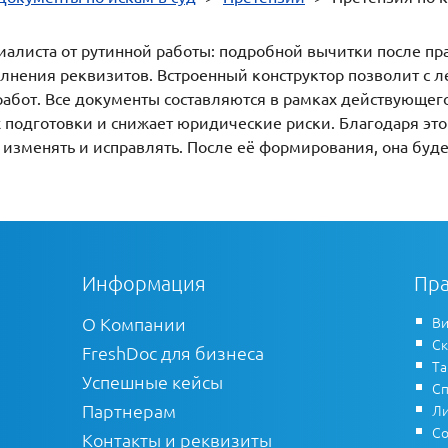
иалиста от рутинной работы: подробной вычитки после пр
лнения реквизитов. Встроенный конструктор позволит с л
абот. Все документы составляются в рамках действующего
 подготовки и снижает юридические риски. Благодаря эт
 изменять и исправлять. После её формирования, она буд
Информация
Пра
О Компании
Ви
Ск
FreshDoc для бизнеса
Т
Успешные кейсы
Сп
Партнерам
Ли
Со
Контакты и реквизиты