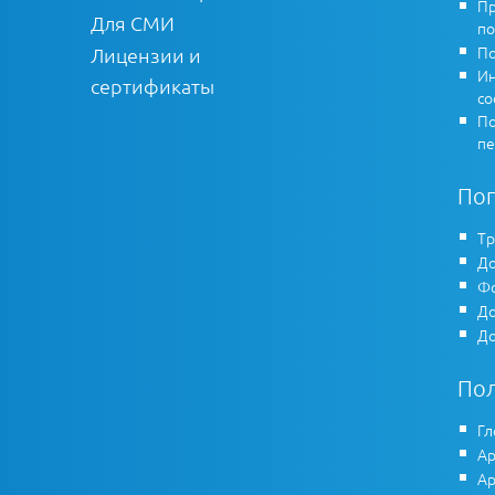
Пр
Для СМИ
по
По
Лицензии и
Ин
сертификаты
co
По
пе
По
Тр
До
Фо
До
До
По
Гл
Ар
Ар