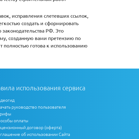
авок, исправления слетевших ссылок,
егкостью создать и сформировать
 законодательства РФ. Это
ому, созданную вами претензию по
ет полностью готова к использованию
вила использования сервиса
деогид
ачать руководство пользователя
арифы
особы оплаты
цензионный договор (оферта)
глашение об использовании Сайта