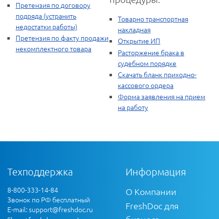
Претензия по договору
подряда (устранить
Товарно транспортная
недостатки работы)
накладная
Претензия по факту продажи
Открытие ИП
некомплектного товара
Расторжение брака в
судебном порядке
Скачать бланк приходно-
кассового ордера
Форма заявления на прием
на работу
Техподдержка
Информация
8-800-333-14-84
О Компании
Звонок по РФ бесплатный
FreshDoc для
E-mail:
support@freshdoc.ru