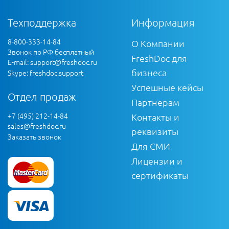
Техподдержка
Информация
8-800-333-14-84
О Компании
Звонок по РФ бесплатный
FreshDoc для
E-mail:
support@freshdoc.ru
бизнеса
Skype: freshdoc.support
Успешные кейсы
Отдел продаж
Партнерам
+7 (495) 212-14-84
Контакты и
sales@freshdoc.ru
реквизиты
Заказать звонок
Для СМИ
Лицензии и
сертификаты