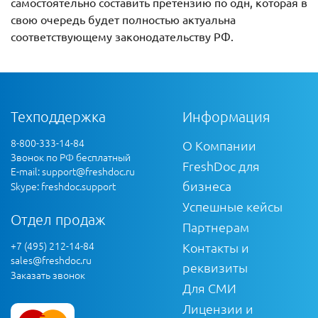
самостоятельно составить претензию по одн, которая в
свою очередь будет полностью актуальна
соответствующему законодательству РФ.
Техподдержка
Информация
8-800-333-14-84
О Компании
Звонок по РФ бесплатный
FreshDoc для
E-mail:
support@freshdoc.ru
бизнеса
Skype: freshdoc.support
Успешные кейсы
Отдел продаж
Партнерам
+7 (495) 212-14-84
Контакты и
sales@freshdoc.ru
реквизиты
Заказать звонок
Для СМИ
Лицензии и