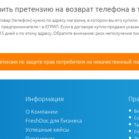
ить претензию на возврат телефона в 
овар (телефон) нужно по адресу магазина, в котором вы его купил
предпринимателя – в ЕГРИП. Если в договоре купли-продажи указан 
5 дней и по этому адресу. Обратите внимание: риск неполучения пи
етензия по защите прав потребителя на некачественный то
Информация
Пра
О Компании
Ви
Ск
FreshDoc для бизнеса
Т
Успешные кейсы
Сп
Партнерам
Ли