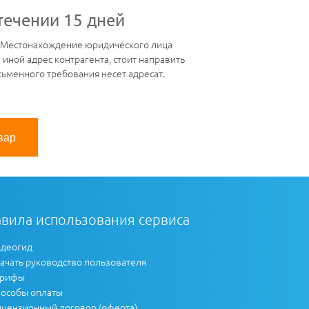
течении 15 дней
и. Местонахождение юридического лица
иной адрес контрагента, стоит направить
сьменного требования несет адресат.
вар
вила использования сервиса
деогид
ачать руководство пользователя
арифы
особы оплаты
цензионный договор (оферта)