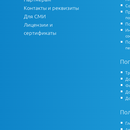
Со
Контакты и реквизиты
Пр
Для СМИ
по
По
Лицензии и
Ин
сертификаты
co
По
пе
По
Тр
До
Фо
До
До
По
Гл
Ар