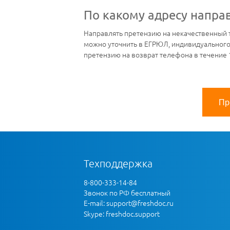
По какому адресу направ
Направлять претензию на некачественный т
можно уточнить в ЕГРЮЛ, индивидуального 
претензию на возврат телефона в течение 1
Пр
Техподдержка
8-800-333-14-84
Звонок по РФ бесплатный
E-mail:
support@freshdoc.ru
Skype: freshdoc.support