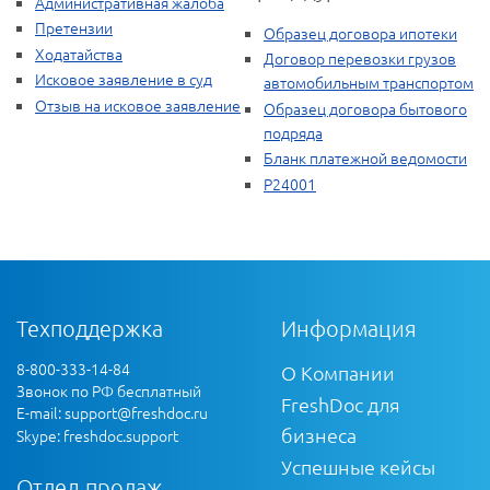
Административная жалоба
Претензии
Образец договора ипотеки
Ходатайства
Договор перевозки грузов
Исковое заявление в суд
автомобильным транспортом
Отзыв на исковое заявление
Образец договора бытового
подряда
Бланк платежной ведомости
Р24001
Техподдержка
Информация
8-800-333-14-84
О Компании
Звонок по РФ бесплатный
FreshDoc для
E-mail:
support@freshdoc.ru
бизнеса
Skype: freshdoc.support
Успешные кейсы
Отдел продаж