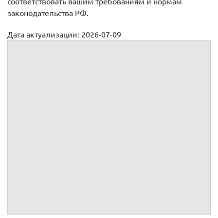
соответствовать вашим требованиям и нормам
законодательства РФ.
Дата актуализации: 2026-07-09
Жалобы
Апелляционная жалоба на приговор мирового судьи
Апелляционная жалоба на решение мирового судьи по
гражданскому делу