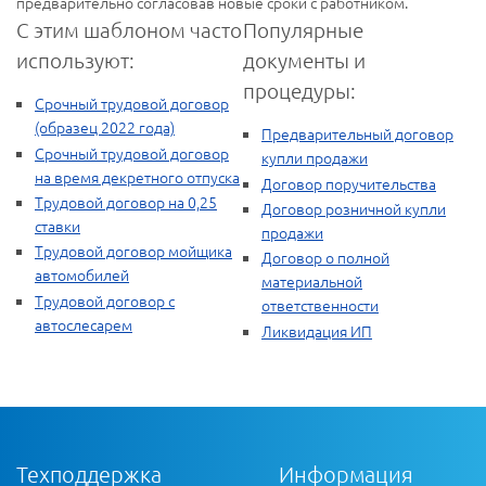
предварительно согласовав новые сроки с работником.
С этим шаблоном часто
Популярные
используют:
документы и
процедуры:
Срочный трудовой договор
(образец 2022 года)
Предварительный договор
Срочный трудовой договор
купли продажи
на время декретного отпуска
Договор поручительства
Трудовой договор на 0,25
Договор розничной купли
ставки
продажи
Трудовой договор мойщика
Договор о полной
автомобилей
материальной
Трудовой договор с
ответственности
автослесарем
Ликвидация ИП
Техподдержка
Информация