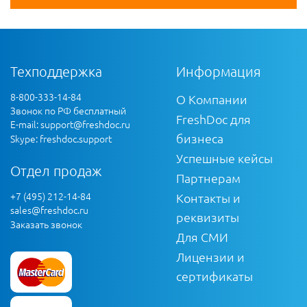
Техподдержка
Информация
8-800-333-14-84
О Компании
Звонок по РФ бесплатный
FreshDoc для
E-mail:
support@freshdoc.ru
бизнеса
Skype: freshdoc.support
Успешные кейсы
Отдел продаж
Партнерам
+7 (495) 212-14-84
Контакты и
sales@freshdoc.ru
реквизиты
Заказать звонок
Для СМИ
Лицензии и
сертификаты