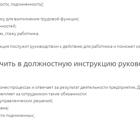
сти, подчиненность);
ику для выполнения трудовой функции;
нностей;
, стажу работника.
кция послужит руководством к действию для работника и поможет и
чить в должностную инструкцию руков
знес-процессах и отвечает за результат деятельности предприятия.
епляет за сотрудником такие обязанности:
 управленческих решений;
ана;
сти подчиненных;