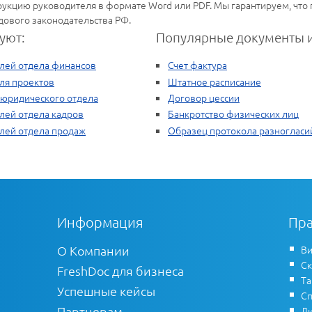
рукцию руководителя в формате Word или PDF. Мы гарантируем, что
дового законодательства РФ.
уют:
Популярные документы и
елей отдела финансов
Счет фактура
ля проектов
Штатное расписание
 юридического отдела
Договор цессии
лей отдела кадров
Банкротство физических лиц
лей отдела продаж
Образец протокола разногласи
Информация
Пра
О Компании
Ви
Ск
FreshDoc для бизнеса
Т
Успешные кейсы
Сп
Партнерам
Ли