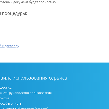
 готовый документ будет полностью
 процедуры:
й к договору
вила использования сервиса
деогид
ачать руководство пользователя
арифы
особы оплаты
цензионный договор (оферта)