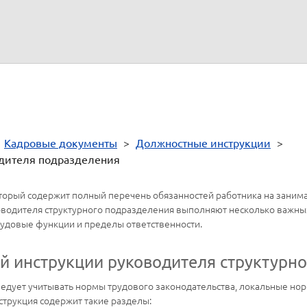
(а)
(подпись)
(расшифровка подписи)
>
Кадровые документы
>
Должностные инструкции
>
одителя подразделения
оторый содержит полный перечень обязанностей работника на занима
водителя структурного подразделения выполняют несколько важны
рудовые функции и пределы ответственности.
 инструкции руководителя структурн
ледует учитывать нормы трудового законодательства, локальные но
струкция содержит такие разделы: