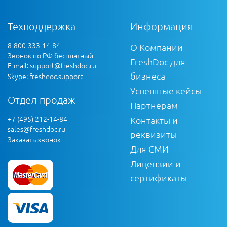
Техподдержка
Информация
8-800-333-14-84
О Компании
Звонок по РФ бесплатный
FreshDoc для
E-mail:
support@freshdoc.ru
бизнеса
Skype: freshdoc.support
Успешные кейсы
Отдел продаж
Партнерам
+7 (495) 212-14-84
Контакты и
sales@freshdoc.ru
реквизиты
Заказать звонок
Для СМИ
Лицензии и
сертификаты