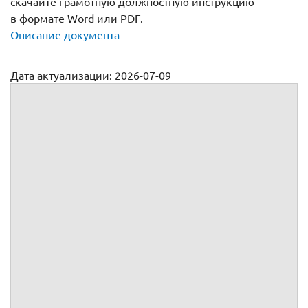
скачайте грамотную должностную инструкцию
в формате Word или PDF.
Описание документа
Дата актуализации: 2026-07-09
Должностная инструкция для руководителя проектов
Приложение №
к трудовому договору №
от
заключенному между
и
УТВЕРЖДАЮ:
__________