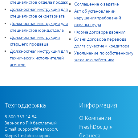
специалистов отдела продаж
Соглашение о задатке
Должностная инструкция для
Акт об установлении
специалистов секретариата
нарушения требований
Должностная инструкция для
охраны труда
специалистов юрид.отдела
Форма договора дарения
Должностная инструкция
Бланк договора перевода
старшего продавца
долга с участием кредитора
Должностная инструкция для
Увольнение по собственному
технических исполнителей -
желанию работника
агентов
Техподдержка
Информация
8-800-333-14-84
О Компании
Звонок по РФ бесплатный
FreshDoc для
E-mail:
support@freshdoc.ru
бизнеса
Skype: freshdoc.support