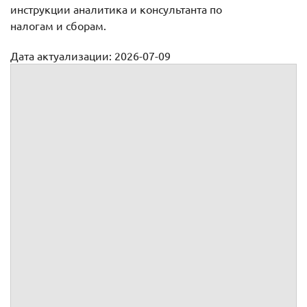
инструкции аналитика и консультанта по
налогам и сборам.
Дата актуализации: 2026-07-09
Должностная инструкция для специалистов отдела
консалтинга
Приложение №
к трудовому договору №
от
заключенному между
и
УТВЕРЖДАЮ:
__________
Должностная инструкция