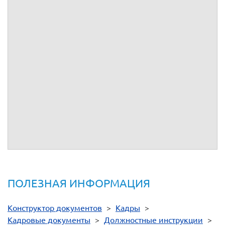
(установление деловых контактов, поддержание
эффективных взаимоотношений, доверия клиентов,
урегулирование сложных ситуаций);
- основы издательской проектной деятельности;
- методы обработки информации с использованием
персонального компьютера и электронной техники;
- английский язык;
- правила и нормы охраны труда.
Согласовано:
С должностной
инструкцией
ознакомлен(а)
(подпись)
(расшифровка подписи)
ПОЛЕЗНАЯ ИНФОРМАЦИЯ
Конструктор документов
>
Кадры
>
Кадровые документы
>
Должностные инструкции
>